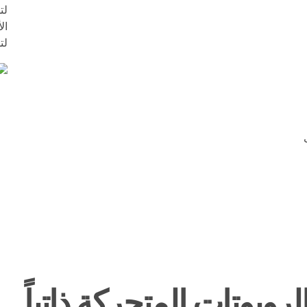
لت
ال
لت
روبوتات المتحركة ذاتياً