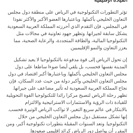
تؤثر التطورات التكنولوجية في الرياض على منطقة دول مجلس
التعاون الخليجي بأكملها. وباعتبارها العضو الأكبر والأكثر نفوذا
في المجلس، فإن التقدم الذي أحرزته المملكة العربية السعودية
يشكل سابقة لجيرانها. وتظهر جهود تعاونية في مجالات مثل
التكنولوجيا المالية، والطاقة المتجددة، والرعاية الصحية، مما
يعزز التعاون والنمو الإقليميين.
إن تحول الرياض إلى قوة مدفوعة بالتكنولوجيا لا يعيد تشكيل
المدينة نفسها فحسب، بل يلقي أيضا ضوءا ساطعا على دول
مجلس التعاون الخليجي بأكملها. وباعتبارها أكبر اقتصاد في دول
مجلس التعاون الخليجي وأكبر دولة من حيث عدد السكان، فإن
نجاح المملكة العربية السعودية له تأثير مضاعف على جيرانها.
تظهر رحلة الرياض لتصبح مركزا رائدا للتكنولوجيا القوة التحويلية
للقيادة ذات الرؤية والاستثمارات الاستراتيجية والالتزام
بالابتكار.في عالم سريع التغير، لا تواكب الرياض الوتيرة فحسب.
إنها تشكل مستقبل دول مجلس التعاون الخليجي من خلال
التكنولوجيا. وتعد السنوات المقبلة بتطورات تكنولوجية أكبر، ومن
المقرر أن يواصل دور الرياض كرائد إقليمي صعودها.